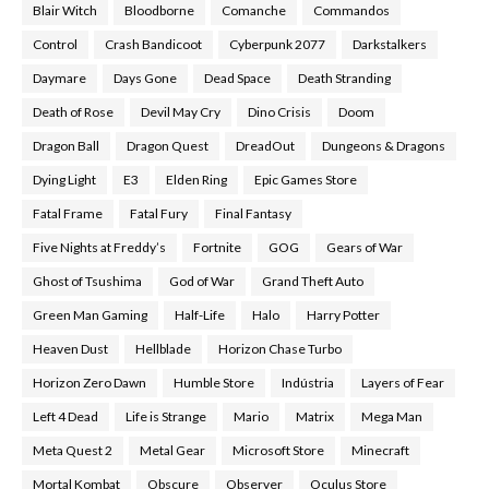
Blair Witch
Bloodborne
Comanche
Commandos
Control
Crash Bandicoot
Cyberpunk 2077
Darkstalkers
Daymare
Days Gone
Dead Space
Death Stranding
Death of Rose
Devil May Cry
Dino Crisis
Doom
Dragon Ball
Dragon Quest
DreadOut
Dungeons & Dragons
Dying Light
E3
Elden Ring
Epic Games Store
Fatal Frame
Fatal Fury
Final Fantasy
Five Nights at Freddy’s
Fortnite
GOG
Gears of War
Ghost of Tsushima
God of War
Grand Theft Auto
Green Man Gaming
Half-Life
Halo
Harry Potter
Heaven Dust
Hellblade
Horizon Chase Turbo
Horizon Zero Dawn
Humble Store
Indústria
Layers of Fear
Left 4 Dead
Life is Strange
Mario
Matrix
Mega Man
Meta Quest 2
Metal Gear
Microsoft Store
Minecraft
Mortal Kombat
Obscure
Observer
Oculus Store