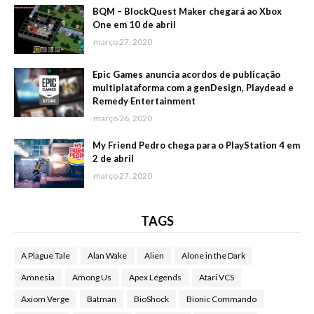
BQM – BlockQuest Maker chegará ao Xbox
One em 10 de abril
março 27, 2020
Epic Games anuncia acordos de publicação
multiplataforma com a genDesign, Playdead e
Remedy Entertainment
março 26, 2020
My Friend Pedro chega para o PlayStation 4 em
2 de abril
março 27, 2020
TAGS
A Plague Tale
Alan Wake
Alien
Alone in the Dark
Amnesia
Among Us
Apex Legends
Atari VCS
Axiom Verge
Batman
BioShock
Bionic Commando