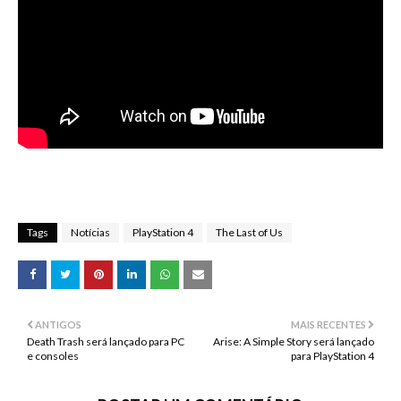
Tags
Notícias
PlayStation 4
The Last of Us
ANTIGOS
MAIS RECENTES
Death Trash será lançado para PC
Arise: A Simple Story será lançado
e consoles
para PlayStation 4