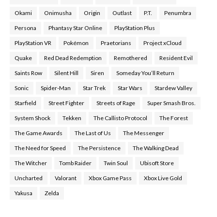
Okami
Onimusha
Origin
Outlast
P.T.
Penumbra
Persona
Phantasy Star Online
PlayStation Plus
PlayStation VR
Pokémon
Praetorians
Project xCloud
Quake
Red Dead Redemption
Remothered
Resident Evil
Saints Row
Silent Hill
Siren
Someday You’ll Return
Sonic
Spider-Man
Star Trek
Star Wars
Stardew Valley
Starfield
Street Fighter
Streets of Rage
Super Smash Bros.
System Shock
Tekken
The Callisto Protocol
The Forest
The Game Awards
The Last of Us
The Messenger
The Need for Speed
The Persistence
The Walking Dead
The Witcher
Tomb Raider
Twin Soul
Ubisoft Store
Uncharted
Valorant
Xbox Game Pass
Xbox Live Gold
Yakusa
Zelda