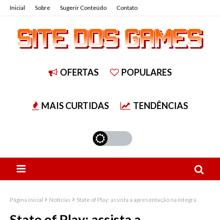
Inicial
Sobre
Sugerir Conteúdo
Contato
OFERTAS
POPULARES
MAIS CURTIDAS
TENDÊNCIAS
Página inicial
Notícias
State of Play: assista a apresentação na íntegra
State of Play: assista a