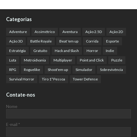
Categorias
Adventure
Assimétrico
Aventura
Ação 2.5D
Ação 2D
Ação 3D
Battle Royale
Beat 'em up
Corrida
Esporte
Estratégia
Gratuito
Hack and Slash
Horror
Indie
Luta
Metroidvania
Multiplayer
Point and Click
Puzzle
RPG
Roguelike
Shoot'em up
Simulador
Sobrevivência
Survival Horror
Tiro 1ª Pessoa
Tower Defense
Contate-nos
Nome
E-mail
*