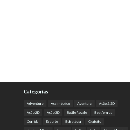
Categorias
Adventure
Assimétrico
Aventura
Ação 2.5D
Ação 2D
Ação 3D
Battle Royale
Beat 'em up
Corrida
Esporte
Estratégia
Gratuito