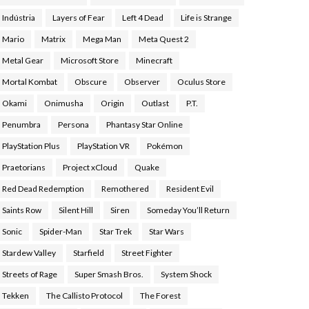
Indústria
Layers of Fear
Left 4 Dead
Life is Strange
Mario
Matrix
Mega Man
Meta Quest 2
Metal Gear
Microsoft Store
Minecraft
Mortal Kombat
Obscure
Observer
Oculus Store
Okami
Onimusha
Origin
Outlast
P.T.
Penumbra
Persona
Phantasy Star Online
PlayStation Plus
PlayStation VR
Pokémon
Praetorians
Project xCloud
Quake
Red Dead Redemption
Remothered
Resident Evil
Saints Row
Silent Hill
Siren
Someday You’ll Return
Sonic
Spider-Man
Star Trek
Star Wars
Stardew Valley
Starfield
Street Fighter
Streets of Rage
Super Smash Bros.
System Shock
Tekken
The Callisto Protocol
The Forest