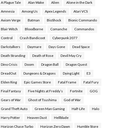
A Plague Tale
Alan Wake
Alien
Alone in the Dark
Amnesia
Among Us
Apex Legends
Atari VCS
Axiom Verge
Batman
BioShock
Bionic Commando
Blair Witch
Bloodborne
Comanche
Commandos
Control
Crash Bandicoot
Cyberpunk 2077
Darkstalkers
Daymare
Days Gone
Dead Space
Death Stranding
Death of Rose
Devil May Cry
Dino Crisis
Doom
Dragon Ball
Dragon Quest
DreadOut
Dungeons & Dragons
Dying Light
E3
Elden Ring
Epic Games Store
Fatal Frame
Fatal Fury
Final Fantasy
Five Nights at Freddy’s
Fortnite
GOG
Gears of War
Ghost of Tsushima
God of War
Grand Theft Auto
Green Man Gaming
Half-Life
Halo
Harry Potter
Heaven Dust
Hellblade
Horizon Chase Turbo
Horizon Zero Dawn
Humble Store