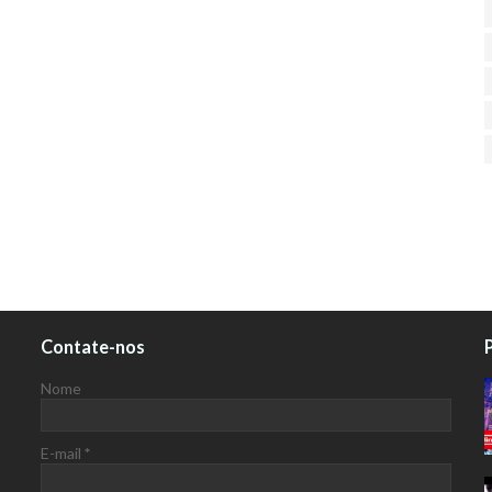
Contate-nos
Nome
E-mail
*