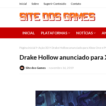
Inicial
Sobre
Sugerir Conteúdo
Contato
INICIAL
PLATAFORMAS
NOTÍCIAS
AN
Página inicial
Ação 3D
Drake Hollow anunciado para Xbox One e 
Drake Hollow anunciado para
Site dos Games
novembro 16, 2019