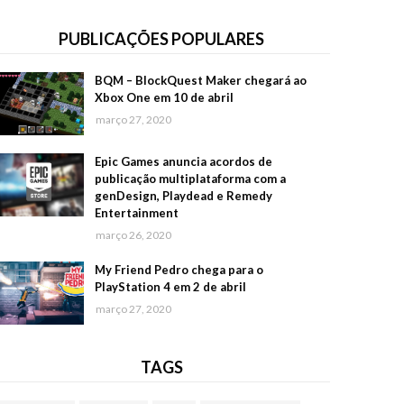
PUBLICAÇÕES POPULARES
BQM – BlockQuest Maker chegará ao
Xbox One em 10 de abril
março 27, 2020
Epic Games anuncia acordos de
publicação multiplataforma com a
genDesign, Playdead e Remedy
Entertainment
março 26, 2020
My Friend Pedro chega para o
PlayStation 4 em 2 de abril
março 27, 2020
TAGS