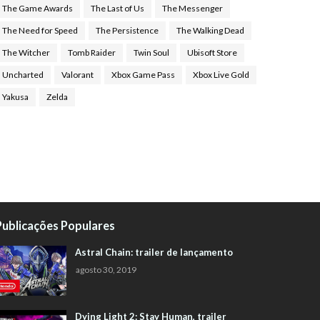
The Game Awards
The Last of Us
The Messenger
The Need for Speed
The Persistence
The Walking Dead
The Witcher
Tomb Raider
Twin Soul
Ubisoft Store
Uncharted
Valorant
Xbox Game Pass
Xbox Live Gold
Yakusa
Zelda
Publicações Populares
Astral Chain: trailer de lançamento
agosto 30, 2019
Dying Light 2: Stay Human, trailer