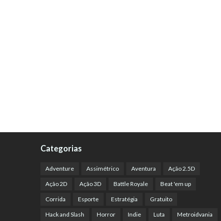
Categorias
Adventure
Assimétrico
Aventura
Ação 2.5D
Ação 2D
Ação 3D
Battle Royale
Beat 'em up
Corrida
Esporte
Estratégia
Gratuito
Hack and Slash
Horror
Indie
Luta
Metroidvania