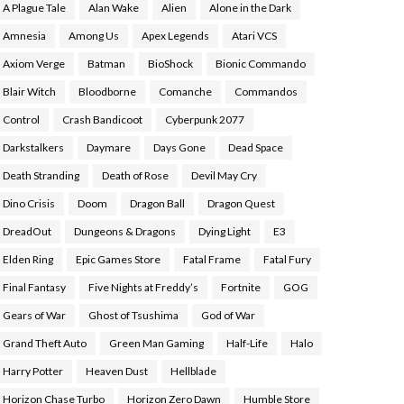
A Plague Tale
Alan Wake
Alien
Alone in the Dark
Amnesia
Among Us
Apex Legends
Atari VCS
Axiom Verge
Batman
BioShock
Bionic Commando
Blair Witch
Bloodborne
Comanche
Commandos
Control
Crash Bandicoot
Cyberpunk 2077
Darkstalkers
Daymare
Days Gone
Dead Space
Death Stranding
Death of Rose
Devil May Cry
Dino Crisis
Doom
Dragon Ball
Dragon Quest
DreadOut
Dungeons & Dragons
Dying Light
E3
Elden Ring
Epic Games Store
Fatal Frame
Fatal Fury
Final Fantasy
Five Nights at Freddy’s
Fortnite
GOG
Gears of War
Ghost of Tsushima
God of War
Grand Theft Auto
Green Man Gaming
Half-Life
Halo
Harry Potter
Heaven Dust
Hellblade
Horizon Chase Turbo
Horizon Zero Dawn
Humble Store