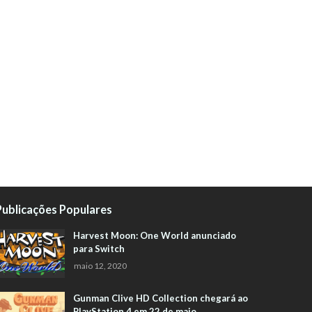
Publicações Populares
Harvest Moon: One World anunciado
para Switch
maio 12, 2020
Gunman Clive HD Collection chegará ao
PlayStation 4 em 22 de maio