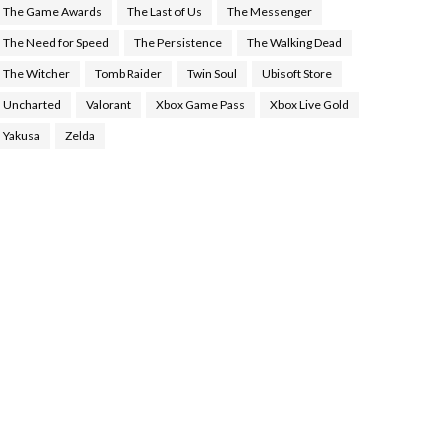
The Game Awards
The Last of Us
The Messenger
The Need for Speed
The Persistence
The Walking Dead
The Witcher
Tomb Raider
Twin Soul
Ubisoft Store
Uncharted
Valorant
Xbox Game Pass
Xbox Live Gold
Yakusa
Zelda