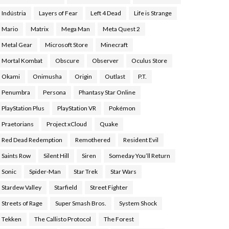
Indústria
Layers of Fear
Left 4 Dead
Life is Strange
Mario
Matrix
Mega Man
Meta Quest 2
Metal Gear
Microsoft Store
Minecraft
Mortal Kombat
Obscure
Observer
Oculus Store
Okami
Onimusha
Origin
Outlast
P.T.
Penumbra
Persona
Phantasy Star Online
PlayStation Plus
PlayStation VR
Pokémon
Praetorians
Project xCloud
Quake
Red Dead Redemption
Remothered
Resident Evil
Saints Row
Silent Hill
Siren
Someday You’ll Return
Sonic
Spider-Man
Star Trek
Star Wars
Stardew Valley
Starfield
Street Fighter
Streets of Rage
Super Smash Bros.
System Shock
Tekken
The Callisto Protocol
The Forest