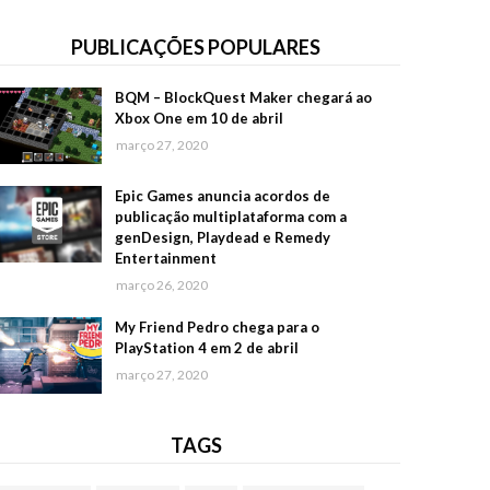
PUBLICAÇÕES POPULARES
BQM – BlockQuest Maker chegará ao
Xbox One em 10 de abril
março 27, 2020
Epic Games anuncia acordos de
publicação multiplataforma com a
genDesign, Playdead e Remedy
Entertainment
março 26, 2020
My Friend Pedro chega para o
PlayStation 4 em 2 de abril
março 27, 2020
TAGS