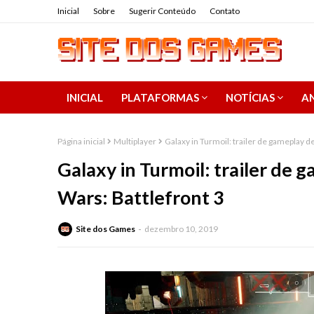
Inicial
Sobre
Sugerir Conteúdo
Contato
INICIAL
PLATAFORMAS
NOTÍCIAS
AN
Página inicial
Multiplayer
Galaxy in Turmoil: trailer de gameplay d
Galaxy in Turmoil: trailer de 
Wars: Battlefront 3
Site dos Games
dezembro 10, 2019