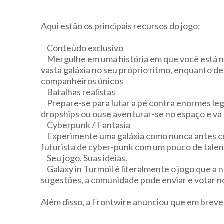
Aqui estão os principais recursos do jogo:
Conteúdo exclusivo
Mergulhe em uma história em que você está no 
vasta galáxia no seu próprio ritmo, enquanto 
companheiros únicos
Batalhas realistas
Prepare-se para lutar a pé contra enormes legi
dropships ou ouse aventurar-se no espaço e vá d
Cyberpunk / Fantasia
Experimente uma galáxia como nunca antes co
futurista de cyber-punk com um pouco de talent
Seu jogo. Suas ideias.
Galaxy in Turmoil é literalmente o jogo que a
sugestões, a comunidade pode enviar e votar n
Além disso, a Frontwire anunciou que em breve