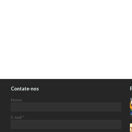
Contate-nos
Nome
E-mail
*