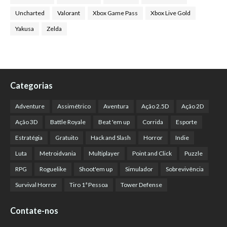
Uncharted
Valorant
Xbox Game Pass
Xbox Live Gold
Yakusa
Zelda
Categorias
Adventure
Assimétrico
Aventura
Ação 2.5D
Ação 2D
Ação 3D
Battle Royale
Beat 'em up
Corrida
Esporte
Estratégia
Gratuito
Hack and Slash
Horror
Indie
Luta
Metroidvania
Multiplayer
Point and Click
Puzzle
RPG
Roguelike
Shoot'em up
Simulador
Sobrevivência
Survival Horror
Tiro 1ª Pessoa
Tower Defense
Contate-nos