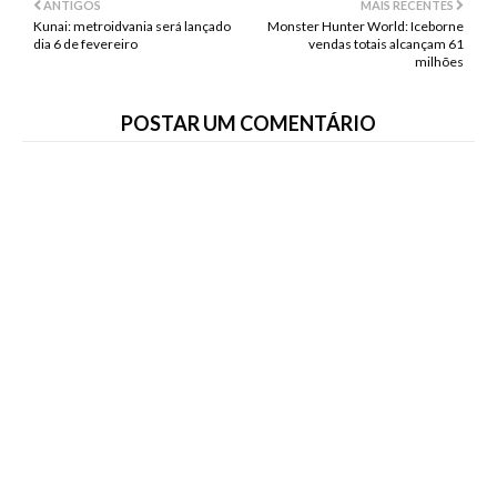
ANTIGOS
MAIS RECENTES
Kunai: metroidvania será lançado
Monster Hunter World: Iceborne
dia 6 de fevereiro
vendas totais alcançam 61
milhões
POSTAR UM COMENTÁRIO