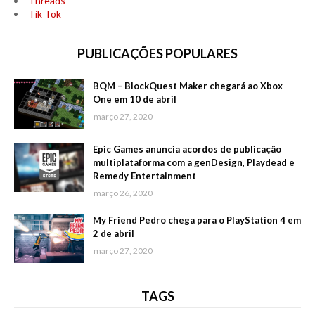
Threads
Tik Tok
PUBLICAÇÕES POPULARES
BQM – BlockQuest Maker chegará ao Xbox
One em 10 de abril
março 27, 2020
Epic Games anuncia acordos de publicação
multiplataforma com a genDesign, Playdead e
Remedy Entertainment
março 26, 2020
My Friend Pedro chega para o PlayStation 4 em
2 de abril
março 27, 2020
TAGS