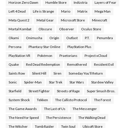
Horizon Zero Dawn
Humble Store
Indústria
Layers of Fear
Left 4 Dead
Life is Strange
Mario
Matrix
Mega Man
Meta Quest 2
Metal Gear
Microsoft Store
Minecraft
Mortal Kombat
Obscure
Observer
Oculus Store
Okami
Onimusha
Origin
Outlast
P.T.
Penumbra
Persona
Phantasy Star Online
PlayStation Plus
PlayStation VR
Pokémon
Praetorians
Project xCloud
Quake
Red Dead Redemption
Remothered
Resident Evil
Saints Row
Silent Hill
Siren
Someday You’ll Return
Sonic
Spider-Man
Star Trek
Star Wars
Stardew Valley
Starfield
Street Fighter
Streets of Rage
Super Smash Bros.
System Shock
Tekken
The Callisto Protocol
The Forest
The Game Awards
The Last of Us
The Messenger
The Need for Speed
The Persistence
The Walking Dead
The Witcher
Tomb Raider
Twin Soul
Ubisoft Store