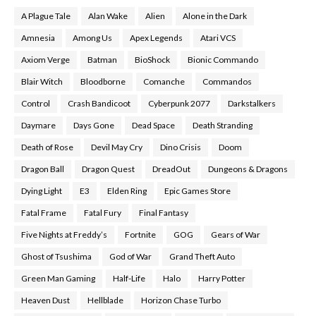
A Plague Tale
Alan Wake
Alien
Alone in the Dark
Amnesia
Among Us
Apex Legends
Atari VCS
Axiom Verge
Batman
BioShock
Bionic Commando
Blair Witch
Bloodborne
Comanche
Commandos
Control
Crash Bandicoot
Cyberpunk 2077
Darkstalkers
Daymare
Days Gone
Dead Space
Death Stranding
Death of Rose
Devil May Cry
Dino Crisis
Doom
Dragon Ball
Dragon Quest
DreadOut
Dungeons & Dragons
Dying Light
E3
Elden Ring
Epic Games Store
Fatal Frame
Fatal Fury
Final Fantasy
Five Nights at Freddy’s
Fortnite
GOG
Gears of War
Ghost of Tsushima
God of War
Grand Theft Auto
Green Man Gaming
Half-Life
Halo
Harry Potter
Heaven Dust
Hellblade
Horizon Chase Turbo