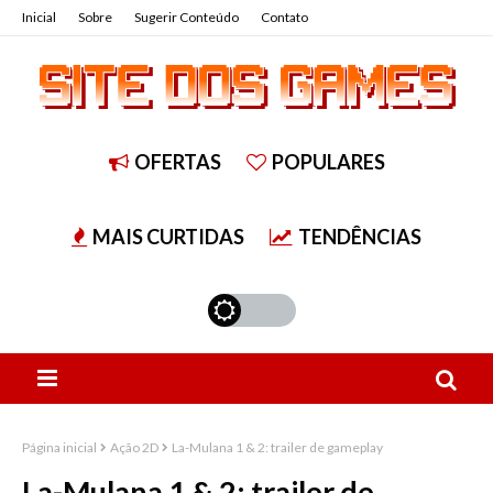
Inicial
Sobre
Sugerir Conteúdo
Contato
OFERTAS
POPULARES
MAIS CURTIDAS
TENDÊNCIAS
Página inicial
Ação 2D
La-Mulana 1 & 2: trailer de gameplay
La-Mulana 1 & 2: trailer de