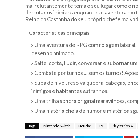
mal relutantemente toma o seu lugar como o n
derrotar os inimigos enquanto se aventura em to
Reino da Castanha do seu próprio chefe malvado
Características principais
Uma aventura de RPG com rolagem lateral, 
desenho animado.
Salte, corte, iludir, conversar e subornar u
Combate por turnos ... sem os turnos! Açõ
Suba de nível, resolva quebra-cabeças, en
inimigos e habitantes estranhos.
Uma trilha sonora original maravilhosa, com
Uma história cheia de humor e mistérios agu
Tags
Nintendo Switch
Notícias
PC
PlayStation 4