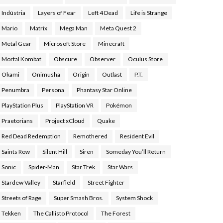
Indústria
Layers of Fear
Left 4 Dead
Life is Strange
Mario
Matrix
Mega Man
Meta Quest 2
Metal Gear
Microsoft Store
Minecraft
Mortal Kombat
Obscure
Observer
Oculus Store
Okami
Onimusha
Origin
Outlast
P.T.
Penumbra
Persona
Phantasy Star Online
PlayStation Plus
PlayStation VR
Pokémon
Praetorians
Project xCloud
Quake
Red Dead Redemption
Remothered
Resident Evil
Saints Row
Silent Hill
Siren
Someday You’ll Return
Sonic
Spider-Man
Star Trek
Star Wars
Stardew Valley
Starfield
Street Fighter
Streets of Rage
Super Smash Bros.
System Shock
Tekken
The Callisto Protocol
The Forest