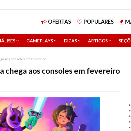
OFERTAS
POPULARES
M
ÁLISES
GAMEPLAYS
DICAS
ARTIGOS
SEÇÕ
ga aos consoles em fevereiro
 chega aos consoles em fevereiro