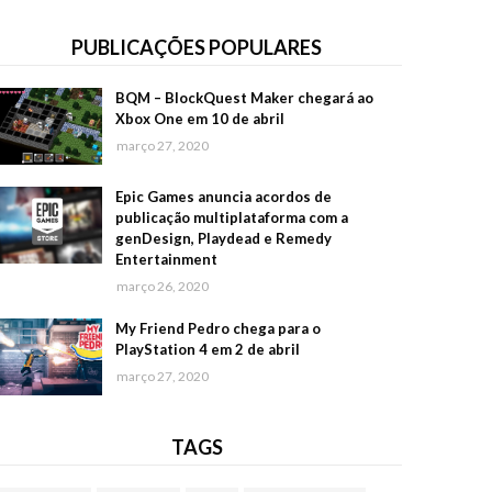
PUBLICAÇÕES POPULARES
BQM – BlockQuest Maker chegará ao
Xbox One em 10 de abril
março 27, 2020
Epic Games anuncia acordos de
publicação multiplataforma com a
genDesign, Playdead e Remedy
Entertainment
março 26, 2020
My Friend Pedro chega para o
PlayStation 4 em 2 de abril
março 27, 2020
TAGS