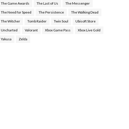
The Game Awards
The Last of Us
The Messenger
The Need for Speed
The Persistence
The Walking Dead
The Witcher
Tomb Raider
Twin Soul
Ubisoft Store
Uncharted
Valorant
Xbox Game Pass
Xbox Live Gold
Yakusa
Zelda