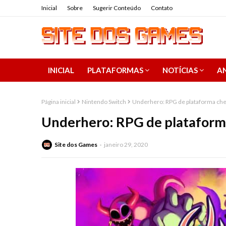
Inicial
Sobre
Sugerir Conteúdo
Contato
INICIAL
PLATAFORMAS
NOTÍCIAS
AN
Página inicial
Nintendo Switch
Underhero: RPG de plataforma che
Underhero: RPG de plataforma
Site dos Games
janeiro 29, 2020