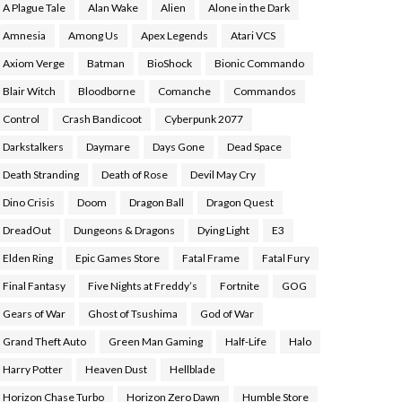
A Plague Tale
Alan Wake
Alien
Alone in the Dark
Amnesia
Among Us
Apex Legends
Atari VCS
Axiom Verge
Batman
BioShock
Bionic Commando
Blair Witch
Bloodborne
Comanche
Commandos
Control
Crash Bandicoot
Cyberpunk 2077
Darkstalkers
Daymare
Days Gone
Dead Space
Death Stranding
Death of Rose
Devil May Cry
Dino Crisis
Doom
Dragon Ball
Dragon Quest
DreadOut
Dungeons & Dragons
Dying Light
E3
Elden Ring
Epic Games Store
Fatal Frame
Fatal Fury
Final Fantasy
Five Nights at Freddy’s
Fortnite
GOG
Gears of War
Ghost of Tsushima
God of War
Grand Theft Auto
Green Man Gaming
Half-Life
Halo
Harry Potter
Heaven Dust
Hellblade
Horizon Chase Turbo
Horizon Zero Dawn
Humble Store