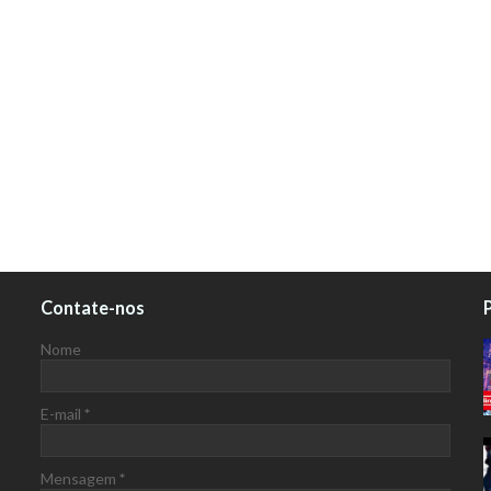
Contate-nos
Nome
E-mail
*
Mensagem
*