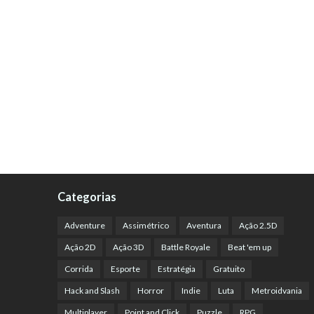
Categorias
Adventure
Assimétrico
Aventura
Ação 2.5D
Ação 2D
Ação 3D
Battle Royale
Beat 'em up
Corrida
Esporte
Estratégia
Gratuito
Hack and Slash
Horror
Indie
Luta
Metroidvania
Multiplayer
Point and Click
Puzzle
RPG