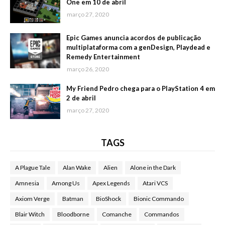
One em 10 de abril
março 27, 2020
Epic Games anuncia acordos de publicação
multiplataforma com a genDesign, Playdead e
Remedy Entertainment
março 26, 2020
My Friend Pedro chega para o PlayStation 4 em
2 de abril
março 27, 2020
TAGS
A Plague Tale
Alan Wake
Alien
Alone in the Dark
Amnesia
Among Us
Apex Legends
Atari VCS
Axiom Verge
Batman
BioShock
Bionic Commando
Blair Witch
Bloodborne
Comanche
Commandos