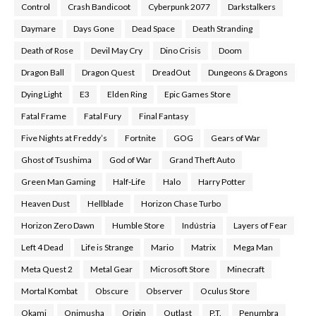
Control
Crash Bandicoot
Cyberpunk 2077
Darkstalkers
Daymare
Days Gone
Dead Space
Death Stranding
Death of Rose
Devil May Cry
Dino Crisis
Doom
Dragon Ball
Dragon Quest
DreadOut
Dungeons & Dragons
Dying Light
E3
Elden Ring
Epic Games Store
Fatal Frame
Fatal Fury
Final Fantasy
Five Nights at Freddy’s
Fortnite
GOG
Gears of War
Ghost of Tsushima
God of War
Grand Theft Auto
Green Man Gaming
Half-Life
Halo
Harry Potter
Heaven Dust
Hellblade
Horizon Chase Turbo
Horizon Zero Dawn
Humble Store
Indústria
Layers of Fear
Left 4 Dead
Life is Strange
Mario
Matrix
Mega Man
Meta Quest 2
Metal Gear
Microsoft Store
Minecraft
Mortal Kombat
Obscure
Observer
Oculus Store
Okami
Onimusha
Origin
Outlast
P.T.
Penumbra