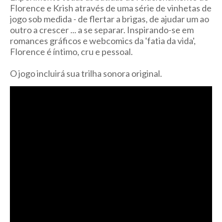
Florence e Krish através de uma série de vinhetas de
jogo sob medida - de flertar a brigas, de ajudar um ao
outro a crescer ... a se separar.
Inspirando-se em
romances gráficos e webcomics da 'fatia da vida',
Florence é íntimo, cru e pessoal.
O jogo incluirá sua t
rilha sonora original.