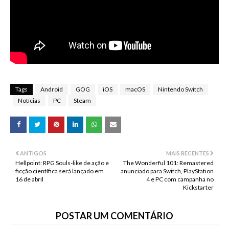
Tags
Android
GOG
iOS
macOS
Nintendo Switch
Notícias
PC
Steam
ANTIGOS
MAIS RECENTES
Hellpoint: RPG Souls-like de ação e
The Wonderful 101: Remastered
ficção científica será lançado em
anunciado para Switch, PlayStation
16 de abril
4 e PC com campanha no
Kickstarter
POSTAR UM COMENTÁRIO