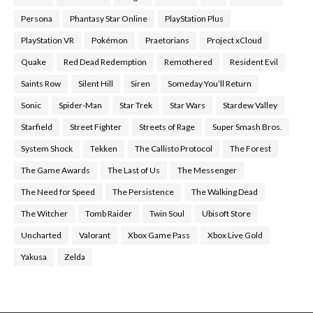
Persona
Phantasy Star Online
PlayStation Plus
PlayStation VR
Pokémon
Praetorians
Project xCloud
Quake
Red Dead Redemption
Remothered
Resident Evil
Saints Row
Silent Hill
Siren
Someday You’ll Return
Sonic
Spider-Man
Star Trek
Star Wars
Stardew Valley
Starfield
Street Fighter
Streets of Rage
Super Smash Bros.
System Shock
Tekken
The Callisto Protocol
The Forest
The Game Awards
The Last of Us
The Messenger
The Need for Speed
The Persistence
The Walking Dead
The Witcher
Tomb Raider
Twin Soul
Ubisoft Store
Uncharted
Valorant
Xbox Game Pass
Xbox Live Gold
Yakusa
Zelda