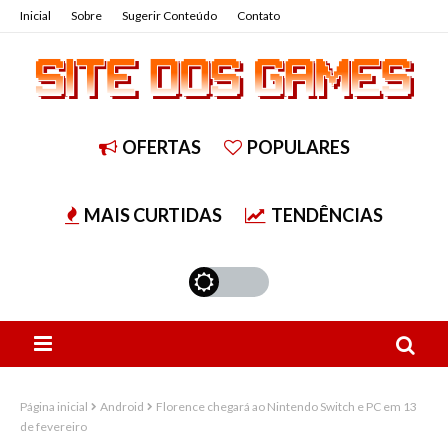
Inicial
Sobre
Sugerir Conteúdo
Contato
OFERTAS
POPULARES
MAIS CURTIDAS
TENDÊNCIAS
Página inicial
Android
Florence chegará ao Nintendo Switch e PC em 13
de fevereiro