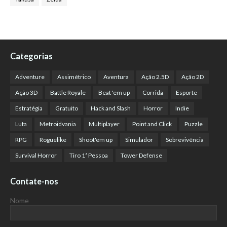
Categorias
Adventure
Assimétrico
Aventura
Ação 2.5D
Ação 2D
Ação 3D
Battle Royale
Beat 'em up
Corrida
Esporte
Estratégia
Gratuito
Hack and Slash
Horror
Indie
Luta
Metroidvania
Multiplayer
Point and Click
Puzzle
RPG
Roguelike
Shoot'em up
Simulador
Sobrevivência
Survival Horror
Tiro 1ª Pessoa
Tower Defense
Contate-nos
Nome