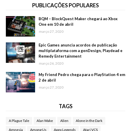
PUBLICAÇÕES POPULARES
BQM – BlockQuest Maker chegará ao Xbox
One em 10 de abril
março 27, 2020
Epic Games anuncia acordos de publicação
multiplataforma com a genDesign, Playdead e
Remedy Entertainment
março 26, 2020
My Friend Pedro chega para o PlayStation 4 em
2 de abril
março 27, 2020
TAGS
A Plague Tale
Alan Wake
Alien
Alone in the Dark
Amnesia
Among Us
Apex Legends
Atari VCS