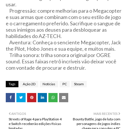
usar.
Progressão: compre melhorias para o Megacopter
e suas armas que combinam com o seu estilo de jogo
e o carregamento preferido. Sacrifique o sangue de
seus inimigos aos deuses para desbloquear as
habilidades do AZ-TECH.
Aventura: Conheça o senciente Megacopter, Jack
the Pilot, Hobo Jones e sua equipe, e muitos mais.
Trilha sonora: trilha sonora original por OGRE
sound. Essas faixas retrô incríveis vão deixar você
com vontade de procurar e destruir.
Tags
Ação 2D
Notícias
PC
Steam
ANTIGOS
MAIS RECENTES
Streets of Rage 4 para PlayStation 4
Bounty Battle, jogo de luta com
e Switch receberão edições físicas
personagens de jogos indies
limitadas
chega para consoles e PC