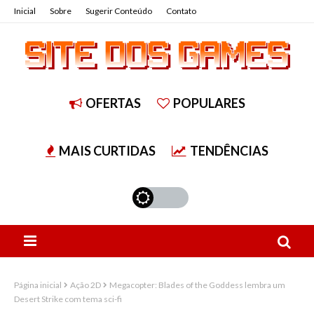
Inicial
Sobre
Sugerir Conteúdo
Contato
OFERTAS
POPULARES
MAIS CURTIDAS
TENDÊNCIAS
Página inicial
Ação 2D
Megacopter: Blades of the Goddess lembra um
Desert Strike com tema sci-fi