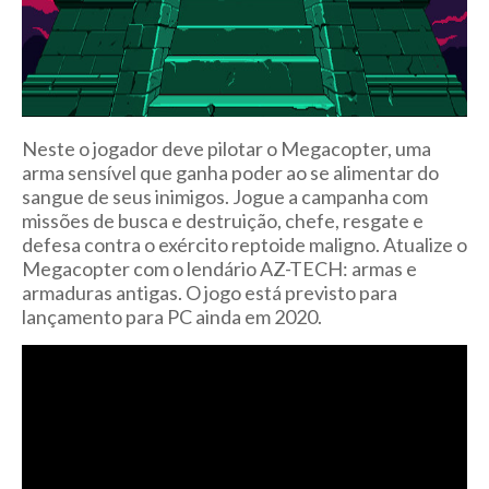
Neste o jogador deve pilotar o Megacopter, uma
arma sensível que ganha poder ao se alimentar do
sangue de seus inimigos.
Jogue a campanha com
missões de busca e destruição, chefe, resgate e
defesa contra o exército reptoide maligno.
Atualize o
Megacopter com o lendário AZ-TECH: armas e
armaduras antigas. O jogo está previsto para
lançamento para PC ainda em 2020.