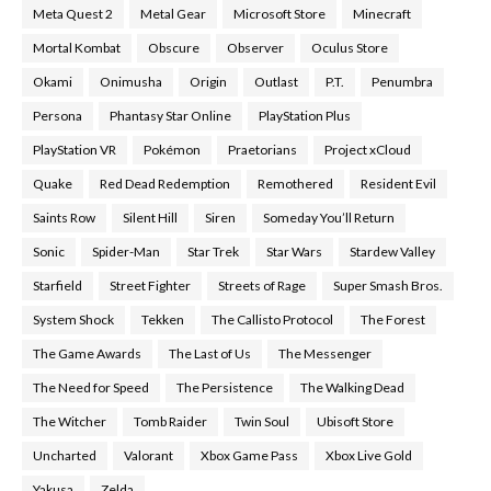
Meta Quest 2
Metal Gear
Microsoft Store
Minecraft
Mortal Kombat
Obscure
Observer
Oculus Store
Okami
Onimusha
Origin
Outlast
P.T.
Penumbra
Persona
Phantasy Star Online
PlayStation Plus
PlayStation VR
Pokémon
Praetorians
Project xCloud
Quake
Red Dead Redemption
Remothered
Resident Evil
Saints Row
Silent Hill
Siren
Someday You’ll Return
Sonic
Spider-Man
Star Trek
Star Wars
Stardew Valley
Starfield
Street Fighter
Streets of Rage
Super Smash Bros.
System Shock
Tekken
The Callisto Protocol
The Forest
The Game Awards
The Last of Us
The Messenger
The Need for Speed
The Persistence
The Walking Dead
The Witcher
Tomb Raider
Twin Soul
Ubisoft Store
Uncharted
Valorant
Xbox Game Pass
Xbox Live Gold
Yakusa
Zelda