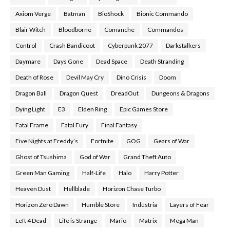
Axiom Verge
Batman
BioShock
Bionic Commando
Blair Witch
Bloodborne
Comanche
Commandos
Control
Crash Bandicoot
Cyberpunk 2077
Darkstalkers
Daymare
Days Gone
Dead Space
Death Stranding
Death of Rose
Devil May Cry
Dino Crisis
Doom
Dragon Ball
Dragon Quest
DreadOut
Dungeons & Dragons
Dying Light
E3
Elden Ring
Epic Games Store
Fatal Frame
Fatal Fury
Final Fantasy
Five Nights at Freddy’s
Fortnite
GOG
Gears of War
Ghost of Tsushima
God of War
Grand Theft Auto
Green Man Gaming
Half-Life
Halo
Harry Potter
Heaven Dust
Hellblade
Horizon Chase Turbo
Horizon Zero Dawn
Humble Store
Indústria
Layers of Fear
Left 4 Dead
Life is Strange
Mario
Matrix
Mega Man